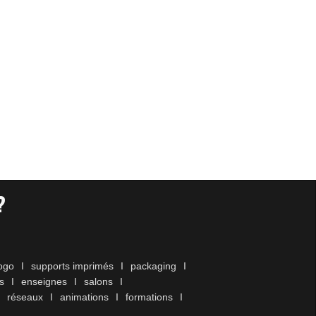
?
ogo
I
supports imprimés
I
packaging
I
s
I
enseignes
I
salons
I
réseaux
I
animations
I
formations
I