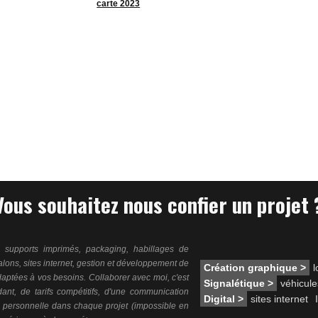
carte 2023
Vous souhaitez nous confier un projet 
, supports imprimés, packaging, habillages de
lons, sites internet, gestion et développement de
Création graphique >
l
daptées à vos besoins. Collaborer avec moi, c'est
Signalétique >
véhicule
dant, de tarifs compétitifs, d'une communication
Digital >
sites internet
I
on personnelle dans chaque projet (impossible en